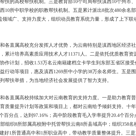
项帮扶的高校帮扶机制。三是教育部10个司局帮扶滇西10个州市
西10所中职学校的职教帮扶机制。五是累计派出8批次480余
盖领域广、支持力度大，组织动员教育系统力量，形成了上下联
各直属高校充分发挥人才优势，为云南特别是滇西地区经济社
，累计培养高素质应用技术人才11371人。二是依托优质教育资
西协作计划，招收1.53万名云南籍建档立卡学生到东部五省区接
益行动等项目，惠及滇西1269所中小学的38万余名师生。五是
列帮扶举措，为当地经济社会发展提供了智力支持。
各直属高校持续加大对云南教育的支持力度。一是助力教育普
育质量提升计划等政策和项目上，都对云南给予倾斜支持。十年来
2个百分点，达到97.16%；高中阶段教育毛入学率提升20.4个百分点
教育部组织8所部属高校附中托管帮扶云南8所县域高中；组织358
县建好1所普通高中和1所职业高中，带动教学质量整体提升。三