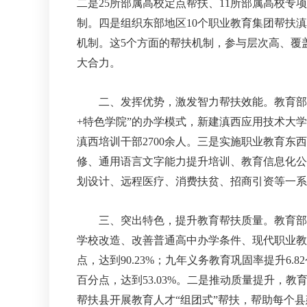
二是25所部属高校定点帮扶、11所部属高校专
制。四是组织东部地区10个职业教育集团帮扶滇
机制。这5个方面的帮扶机制，参与层次高、覆
大合力。
二、发挥优势，激发智力帮扶效能。教育部和
+特色学院”的办学模式，新建滇西应用技术大学
滇西培训干部2700余人。三是实施职业教育东
修、通用语言文字能力提升培训、教育信息化公
划设计、远程医疗、消费扶贫、招商引资等一系
三、突出特色，提升教育帮扶质量。教育部和
学校改造、改善普通高中办学条件、现代职业教
点，达到90.23%；九年义务教育巩固率提升6.8
百分点，达到53.03%。二是推动质量提升，
帮扶县开展教育人才“组团式”帮扶，帮助每个